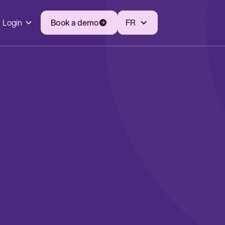
Login
Book a demo
FR