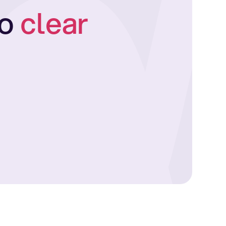
to
clear