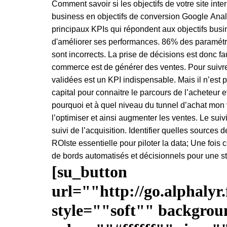
Comment savoir si les objectifs de votre site inter
business en objectifs de conversion Google Analy
principaux KPIs qui répondent aux objectifs busi
d'améliorer ses performances.
86%
des paramétr
sont
incorrects
.
La prise de
décisions
est donc fa
commerce est de générer des ventes.
Pour suivr
validées est un
KPI
indispensable.
Mais il n’est p
capital pour connaitre le parcours de l’acheteur e
pourquoi et à quel niveau du tunnel d’achat mon 
l’optimiser et ainsi augmenter les ventes.
Le suiv
suivi de l’acquisition.
Identifier quelles sources d
ROIste
essentielle pour piloter la data;
Une fois c
de bords automatisés et décisionnels pour une s
[su_button
url=""http://go.alphalyr
style=""soft"" backgro