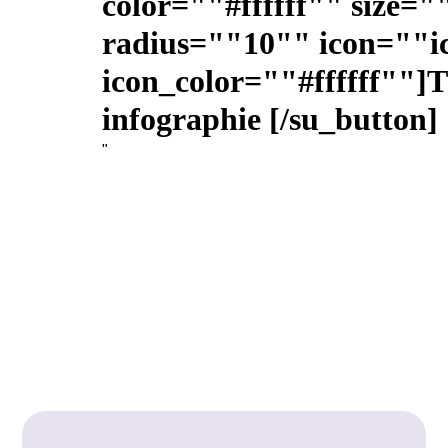
color=""#ffffff"" size=
radius=""10"" icon=""i
icon_color=""#ffffff""]T
infographie [/su_button]
"