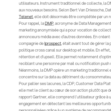
utilisateurs. Instrument traditionnel de collecte, l
aux nouveaux besoins. Selon Bert Van Driessche, Dat
Telenet
, elle doit désormais être complétée par un n
Pour rappel, la
DMP
, acronyme de Data Management 
marketing anonymisée qui a pour vocation de collect
annonceurs média avec d’autres données. En créant s
compagnie de
Iprospect
, était avant tout de gérer l
politique cross canal sur desktop et mobile. En effet,
rétention et d’upsell. Elle permet notamment d’optim
reciblant une personne par mail ou notification push 
Néanmoins, la DMP opère un marketing traditionnel et 
concentre sur la data au détriment du consommateu
Pour pallier ses lacunes, la CDP, Customer Data Plat
elle met le client au cœur de son action plutôt que de
rapport Gartner, elle comprend l’utilisateur grâce à 
engagement en détectant les meilleures opportunités
personnalisées grâce à un système de recommandat