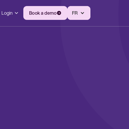
Login
Book a demo
FR