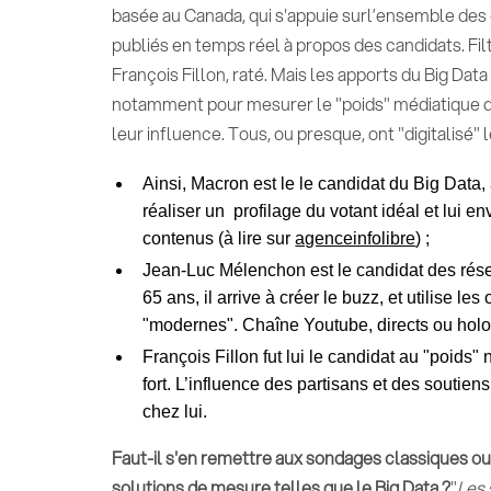
basée au Canada, qui s'appuie surl’ensemble des
publiés en temps réel à propos des candidats. Filt
François Fillon, raté. Mais les apports du Big Data
notamment pour mesurer le "poids" médiatique d
leur influence. Tous, ou presque, ont "digitalisé" 
Ainsi, Macron est le le candidat du Big Data, 
réaliser un profilage du votant idéal et lui e
contenus (à lire sur
agenceinfolibre
) ;
Jean-Luc Mélenchon est le candidat des rése
65 ans, il arrive à créer le buzz, et utilise les 
"modernes". Chaîne Youtube, directs ou hol
François Fillon fut lui le candidat au "poids"
fort. L’influence des partisans et des soutiens
chez lui.
Faut-il s'en remettre aux sondages classiques o
solutions de mesure telles que le Big Data ?
"
Les 