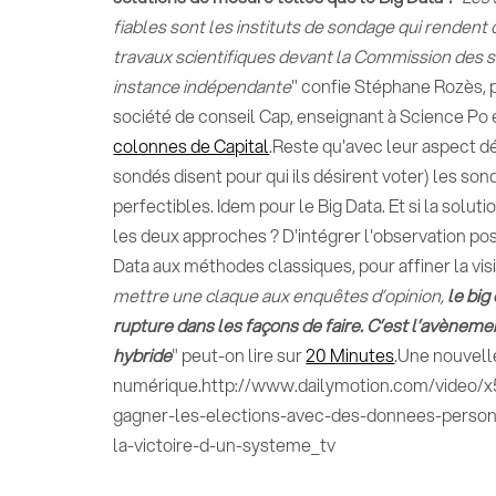
fiables sont les instituts de sondage qui rendent
travaux scientifiques devant la Commission des 
instance indépendante
" confie Stéphane Rozès, p
société de conseil Cap, enseignant à Science Po 
colonnes de Capital
.Reste qu'avec leur aspect dé
sondés disent pour qui ils désirent voter) les so
perfectibles. Idem pour le Big Data. Et si la soluti
les deux approches ? D'intégrer l'observation pos
Data aux méthodes classiques, pour affiner la visi
mettre une claque aux enquêtes d’opinion,
le big
rupture dans les façons de faire. C’est l’avènem
hybride
" peut-on lire sur
20 Minutes
.Une nouvell
numérique.http://www.dailymotion.com/video
gagner-les-elections-avec-des-donnees-perso
la-victoire-d-un-systeme_tv