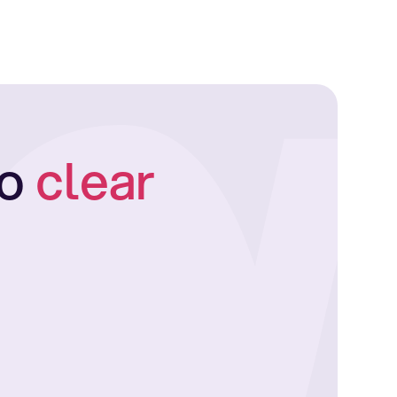
to
clear