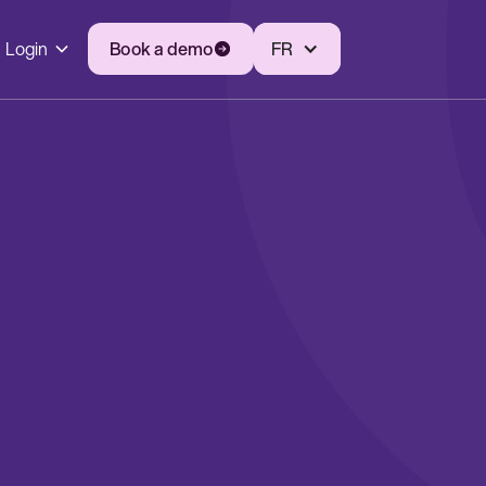
Login
Book a demo
FR