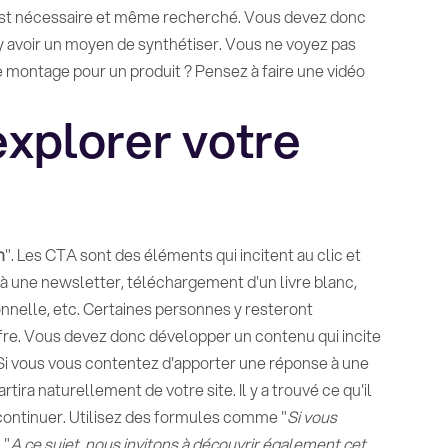
ng est nécessaire et même recherché. Vous devez donc
s y avoir un moyen de synthétiser. Vous ne voyez pas
montage pour un produit ? Pensez à faire une vidéo
xplorer votre
n
". Les CTA sont des éléments qui incitent au clic et
ion à une newsletter, téléchargement d'un livre blanc,
onnelle, etc. Certaines personnes y resteront
ffre. Vous devez donc développer un contenu qui incite
s. Si vous vous contentez d'apporter une réponse à une
rtira naturellement de votre site. Il y a trouvé ce qu'il
 continuer. Utilisez des formules comme "
Si vous
 "
A ce sujet, nous invitons à découvrir également cet