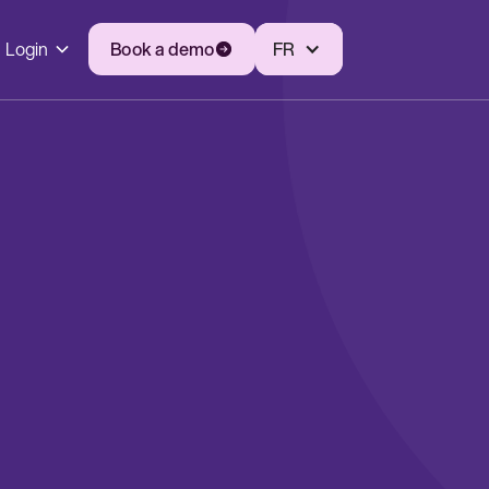
Login
Book a demo
FR