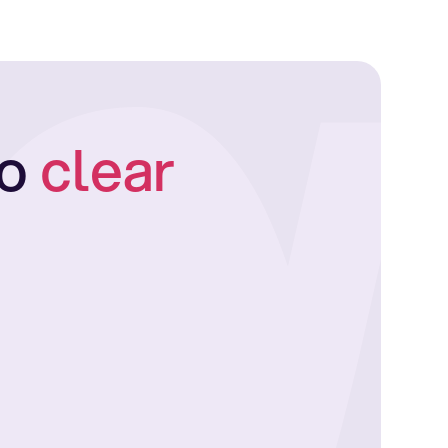
to
clear