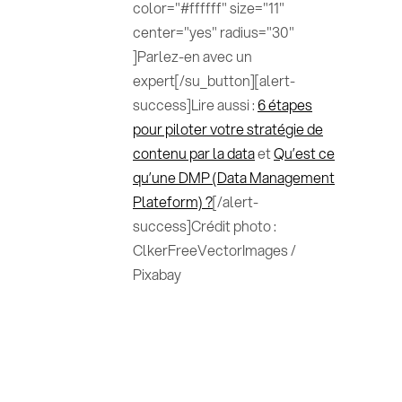
color="#ffffff" size="11"
center="yes" radius="30"
]Parlez-en avec un
expert[/su_button][alert-
success]Lire aussi :
6 étapes
pour piloter votre stratégie de
contenu par la data
et
Qu’est ce
qu’une DMP (Data Management
Plateform) ?
[/alert-
success]Crédit photo :
ClkerFreeVectorImages /
Pixabay