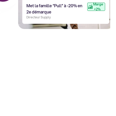
Marge
Met la famille “Pull” à -20% en
+2%
2e démarque
Directeur Supply
La couche d'
intelligence
entre
vos systèmes
et
vos
équipes
Alphalyr se connecte à votre ERP, CRM et CMS E-
Commerce pour vous aider à piloter vos opérations - du
forecasting de CA à la vente terrain, du dispatch des
stocks à la performance digitale.