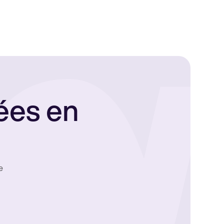
ées en
e