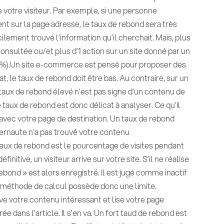
 votre visiteur. Par exemple, si une personne
nt sur la page adresse, le taux de rebond sera très
ilement trouvé l’information qu’il cherchait. Mais, plus
onsultée ou/et plus d’1 action sur un site donné par un
30%).Un site e-commerce est pensé pour proposer des
t, le taux de rebond doit être bas. Au contraire, sur un
 taux de rebond élevé n’est pas signe d’un contenu de
Le taux de rebond est donc délicat à analyser. Ce qu’il
 avec votre page de destination. Un taux de rebond
ternaute n’a pas trouvé votre contenu
 taux de rebond est le pourcentage de visites pendant
nitive, un visiteur arrive sur votre site. S’il ne réalise
ebond » est alors enregistré. Il est jugé comme inactif
e méthode de calcul possède donc une limite.
ve votre contenu intéressant et lise votre page
e dans l’article. Il s’en va. Un fort taud de rebond est