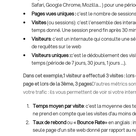
Safari, Google Chrome, Mozilla… ) pour une péri
Pages vues uniques :
c’est le nombre de sessions
Visites
(ou sessions): c’est l’ensemble des interac
temps donné. Une session prend fin après 30 minu
Visiteurs
: c’est un internaute qui consulte une 
de requêtes sur le web
Visiteurs uniques :
c’est le dédoublement des visit
temps (période de 7 jours, 30 jours, 1 jours …).
Dans cet exemple,1 visiteur a effectué 3 visites : lors d
page et lors de la 3ème, 3 pages
D’autres métrics son
votre trafic : ils vous permettent de voir si votre inte
Temps moyen par visite
: c’est la moyenne des 
ne prend en compte que les visites d’au moins d
Taux de rebond
ou «
Bounce Rate
» en anglais : 
seule page d’un site web donné par rapport au no