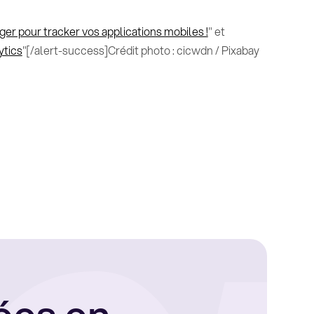
er pour tracker vos applications mobiles !
" et
ytics
"[/alert-success]Crédit photo : cicwdn / Pixabay