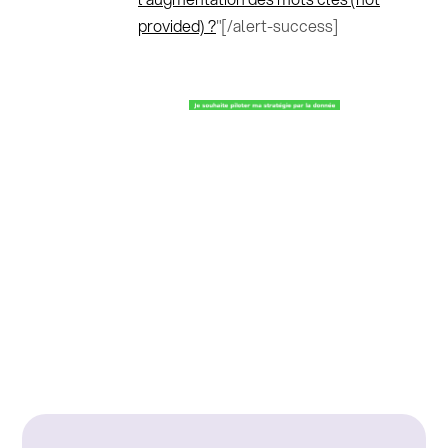
provided) ?
"[/alert-success]