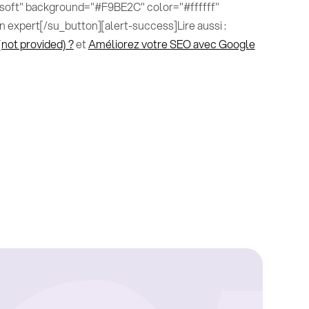
="soft" background="#F9BE2C" color="#ffffff"
n expert[/su_button][alert-success]Lire aussi :
not provided) ?
et
Améliorez votre SEO avec Google