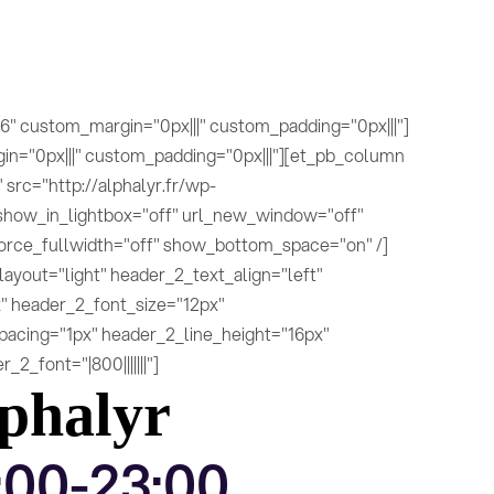
06" custom_margin="0px|||" custom_padding="0px|||"]
in="0px|||" custom_padding="0px|||"][et_pb_column
src="http://alphalyr.fr/wp-
show_in_lightbox="off" url_new_window="off"
orce_fullwidth="off" show_bottom_space="on" /]
layout="light" header_2_text_align="left"
" header_2_font_size="12px"
acing="1px" header_2_line_height="16px"
2_font="|800|||||||"]
lphalyr
8:00-23:00