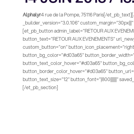
Alphalyr
4 rue de la Pompe, 75116 Paris[/et_pb_tex
_builder_version="3.0.106" custom_margin="30px|||
[et_pb_button admin_label="RETOUR AUX EVENEMEN
button_text="RETOUR AUX EVENEMENTS" url_new_w
custom_button="on" button_icon_placement="right"
button_bg_color="#d03a65" button_border_width="
button_text_color_hover="#d03a65" button_bg_colo
button_border_color_hover="#d03a65" button_url="h
button_text_size="12" button_font="|800|||||||" save
[/et_pb_section]