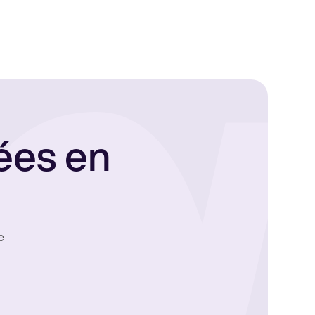
ées en
e