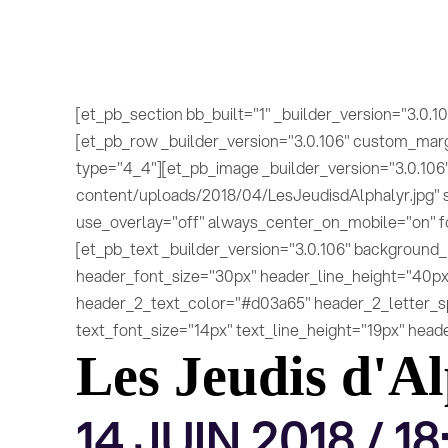
[et_pb_section bb_built="1" _builder_version="3.0.1
[et_pb_row _builder_version="3.0.106" custom_marg
type="4_4"][et_pb_image _builder_version="3.0.106" 
content/uploads/2018/04/LesJeudisdAlphalyr.jpg" 
use_overlay="off" always_center_on_mobile="on" f
[et_pb_text _builder_version="3.0.106" background_
header_font_size="30px" header_line_height="40px
header_2_text_color="#d03a65" header_2_letter_sp
text_font_size="14px" text_line_height="19px" header_
Les Jeudis d'A
14 JUIN 2018 / 1