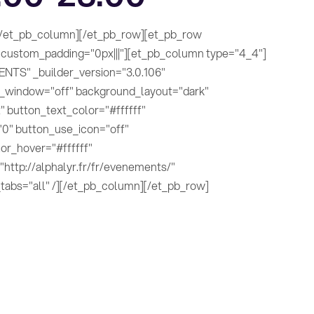
t][/et_pb_column][/et_pb_row][et_pb_row
" custom_padding="0px|||"][et_pb_column type="4_4"]
TS" _builder_version="3.0.106"
indow="off" background_layout="dark"
 button_text_color="#ffffff"
0" button_use_icon="off"
r_hover="#ffffff"
ttp://alphalyr.fr/fr/evenements/"
d_tabs="all" /][/et_pb_column][/et_pb_row]