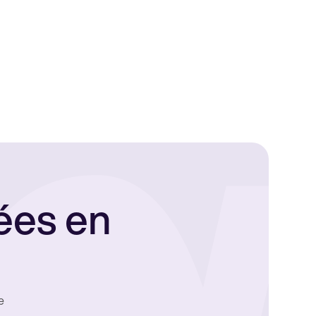
ées en
e