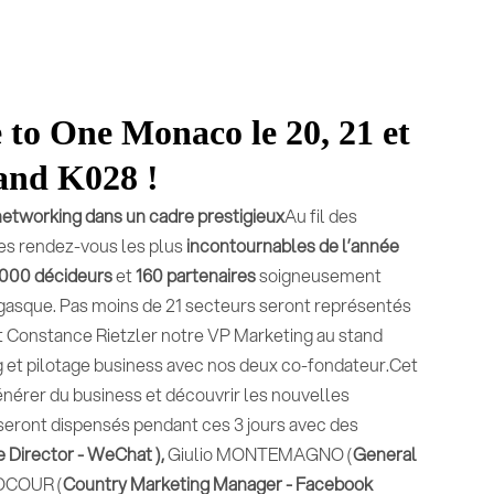
to One Monaco le 20, 21 et
tand K028 !
networking dans un cadre prestigieux
Au fil des
es rendez-vous les plus
incontournables de l’année
000 décideurs
et
160 partenaires
soigneusement
gasque. Pas moins de 21 secteurs seront représentés
 Constance Rietzler notre VP Marketing au stand
g et pilotage business avec nos deux co-fondateur.Cet
énérer du business et découvrir les nouvelles
eront dispensés pendant ces 3 jours avec des
 Director - WeChat ),
Giulio MONTEMAGNO (
General
NOCOUR (
Country Marketing Manager - Facebook