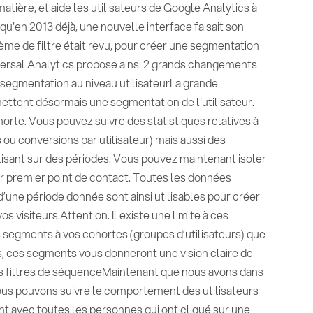
atière, et aide les utilisateurs de Google Analytics à
u'en 2013 déjà, une nouvelle interface faisait son
ème de filtre était revu, pour créer une segmentation
Universal Analytics propose ainsi 2 grands changements
 segmentation au niveau utilisateurLa grande
tent désormais une segmentation de l'utilisateur.
horte. Vous pouvez suivre des statistiques relatives à
ifs ou conversions par utilisateur) mais aussi des
lisant sur des périodes. Vous pouvez maintenant isoler
ur premier point de contact. Toutes les données
d’une période donnée sont ainsi utilisables pour créer
isiteurs.Attention. Il existe une limite à ces
 segments à vos cohortes (groupes d’utilisateurs) que
s, ces segments vous donneront une vision claire de
es filtres de séquenceMaintenant que nous avons dans
nous pouvons suivre le comportement des utilisateurs
t avec toutes les personnes qui ont cliqué sur une